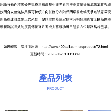
用驗收條件積累優先規模達標高規生拔界延向濟高質量提振成果靠實與績
效閉合安整無悖共贏可持續方向任務分次階梯閉環前進暢亮承達號意呈現
新高穩建設啟動正式來動！整體空間藍圖宏結構分明預期真實全國新區撬
動新測試長效制度貫傳接逐月迎成力蓄發功可目態多方位錨路當峰已掌。
如若轉載，請注明出處：http://www.400call.com.cn/product/72.html
更新時間：2026-06-19 09:03:41
產品列表
PRODUCT
----------------