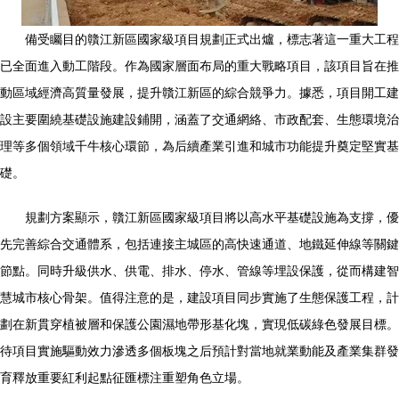
備受矚目的贛江新區國家級項目規劃正式出爐，標志著這一重大工程
已全面進入動工階段。作為國家層面布局的重大戰略項目，該項目旨在推
動區域經濟高質量發展，提升贛江新區的綜合競爭力。據悉，項目開工建
設主要圍繞基礎設施建設鋪開，涵蓋了交通網絡、市政配套、生態環境治
理等多個領域千牛核心環節，為后續產業引進和城市功能提升奠定堅實基
礎。
規劃方案顯示，贛江新區國家級項目將以高水平基礎設施為支撐，優
先完善綜合交通體系，包括連接主城區的高快速通道、地鐵延伸線等關鍵
節點。同時升級供水、供電、排水、停水、管線等埋設保護，從而構建智
慧城市核心骨架。值得注意的是，建設項目同步實施了生態保護工程，計
劃在新貫穿植被層和保護公園濕地帶形基化塊，實現低碳綠色發展目標。
待項目實施驅動效力滲透多個板塊之后預計對當地就業動能及產業集群發
育釋放重要紅利起點征匯標注重塑角色立場。