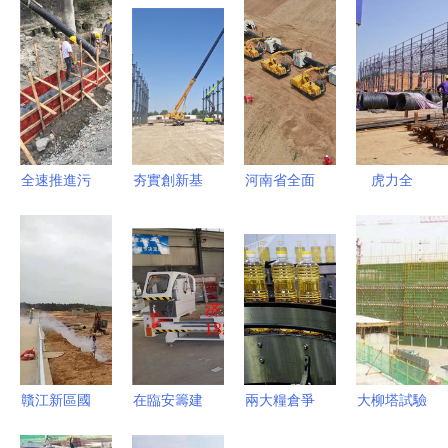
全速推進污
夯實創新基
河南省全面
虎力全
水管網建設
石 河口經
加快基礎設
開“項”未
黔江構筑地
濟開發區科
施建設 能
來！寧鄉項
下“生命線”
技產業園打
源建設這樣
目建設最新
造高質量發
干
動態①——
展新引擎
基礎設施建
設
贛江新區國
在臨安籌建
兩大糧倉爭
大柳塔試驗
家級項目規
中型斷橋鋁
斗攪動全球
區 106個重