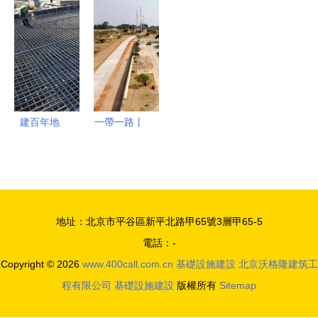
劃出爐 全
門窗廠 設
油瓶子，我
點建設項目
面動工，基
備配置、投
國食用油漲
提升陜西北
礎設施先行
資估算與基
價了嗎
大門綜合承
建要點
載力——基
礎設施建設
按下“快進
建百年地
一帶一路丨
鍵”
鐵，譜匠心
中國對外醫
精神！基礎
療基礎設施
設施建設鑄
建設典型案
就城市靈魂
例-非洲篇
地址：北京市平谷區新平北路甲65號3層甲65-5
電話：-
Copyright © 2026
www.400call.com.cn
基礎設施建設
北京沃格隆建筑工
程有限公司
基礎設施建設
版權所有
Sitemap